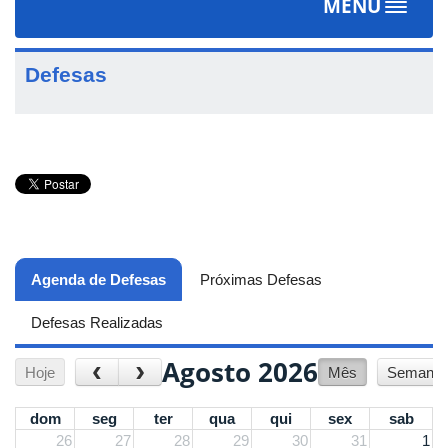
MENU
Toggle
navigat
Defesas
Agenda de Defesas
(aba ativa)
Próximas Defesas
Defesas Realizadas
Agosto 2026
‹
›
Hoje
Mês
Semana
dom
seg
ter
qua
qui
sex
sab
26
27
28
29
30
31
1