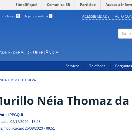
Simplifique!
Comunica BR
Participe
Acesso à infor
ACESSIBILIDADE
ALTO CO
ara a busca
3
Ir para o rodapé
4
Buscar
DADE FEDERAL DE UBERLÂNDIA
Serviços
Telefones
Perguntas
NÉIA THOMAZ DA SILVA
urillo Néia Thomaz da 
Portal PPGQUI
icado: 02/12/2020 - 18:08
ma modificação: 25/08/2023 - 09:51