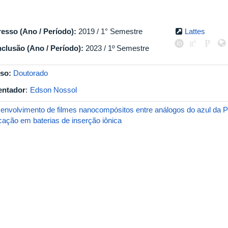
resso (Ano / Período):
2019 / 1° Semestre
Lattes
clusão (Ano / Período):
2023 / 1º Semestre
so:
Doutorado
entador
:
Edson Nossol
envolvimento de filmes nanocompósitos entre análogos do azul da P
icação em baterias de inserção iônica