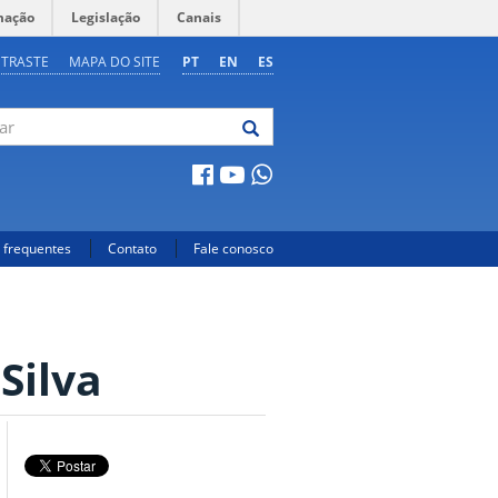
mação
Legislação
Canais
NTRASTE
MAPA DO SITE
PT
EN
ES
 frequentes
Contato
Fale conosco
Silva