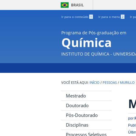
BRASIL
Ir para o conteúdo
1
Ir para o menu
2
Ir p
Programa de Pós-graduação em
Química
INSTITUTO DE QUÍMICA - UNIVERSI
INÍCIO
/
PESSOAS
/
MURILLO 
Mestrado
M
Doutorado
Pós-Doutorado
por
Disciplinas
Publ
Últi
Processos Seletivos