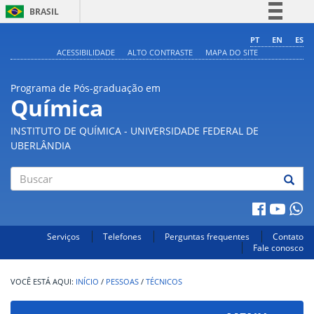
BRASIL
Simplifique!
PT
EN
ES
ACESSIBILIDADE
ALTO CONTRASTE
MAPA DO SITE
Comunica BR
Participe
Programa de Pós-graduação em
Acesso à informação
Química
Legislação
INSTITUTO DE QUÍMICA - UNIVERSIDADE FEDERAL DE
Canais
UBERLÂNDIA
Buscar
Serviços
Telefones
Perguntas frequentes
Contato
Fale conosco
INÍCIO
/
PESSOAS
/
TÉCNICOS