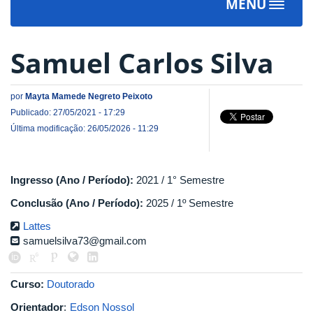
MENU
Toggle
navigat
Samuel Carlos Silva
por
Mayta Mamede Negreto Peixoto
Publicado: 27/05/2021 - 17:29
Última modificação: 26/05/2026 - 11:29
Ingresso (Ano / Período):
2021 / 1° Semestre
Conclusão (Ano / Período):
2025 / 1º Semestre
Lattes
samuelsilva73@gmail.com
Curso:
Doutorado
Orientador
:
Edson Nossol