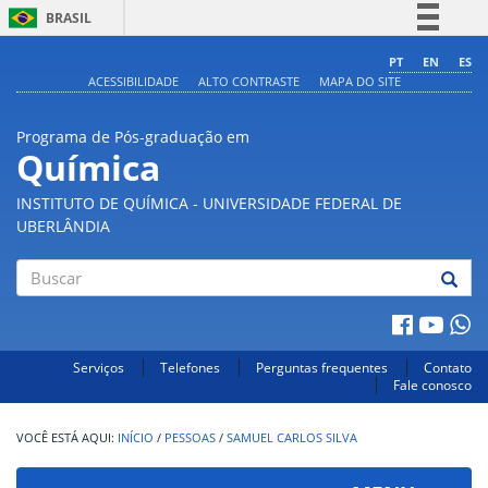
BRASIL
Simplifique!
PT
EN
ES
ACESSIBILIDADE
ALTO CONTRASTE
MAPA DO SITE
Comunica BR
Participe
Programa de Pós-graduação em
Acesso à informação
Química
Legislação
INSTITUTO DE QUÍMICA - UNIVERSIDADE FEDERAL DE
Canais
UBERLÂNDIA
Buscar
Serviços
Telefones
Perguntas frequentes
Contato
Fale conosco
INÍCIO
/
PESSOAS
/
SAMUEL CARLOS SILVA