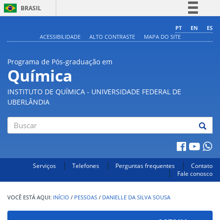
BRASIL
Simplifique!
PT
EN
ES
ACESSIBILIDADE
ALTO CONTRASTE
MAPA DO SITE
Comunica BR
Participe
Programa de Pós-graduação em
Acesso à informação
Química
Legislação
INSTITUTO DE QUÍMICA - UNIVERSIDADE FEDERAL DE
Canais
UBERLÂNDIA
Buscar
Serviços
Telefones
Perguntas frequentes
Contato
Fale conosco
INÍCIO
/
PESSOAS
/
DANIELLE DA SILVA SOUSA