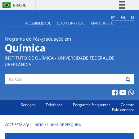
BRASIL
Simplifique!
PT
EN
ES
ACESSIBILIDADE
ALTO CONTRASTE
MAPA DO SITE
Comunica BR
Participe
Programa de Pós-graduação em
Acesso à informação
Química
Legislação
INSTITUTO DE QUÍMICA - UNIVERSIDADE FEDERAL DE
Canais
UBERLÂNDIA
Buscar
Serviços
Telefones
Perguntas frequentes
Contato
Fale conosco
INÍCIO
/
LINHAS DE PESQUISA