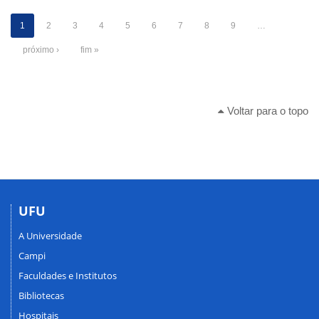
1
2
3
4
5
6
7
8
9
…
próximo ›
fim »
Voltar para o topo
UFU
A Universidade
Campi
Faculdades e Institutos
Bibliotecas
Hospitais