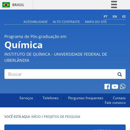
BRASIL
Simplifique!
PT
EN
ES
ACESSIBILIDADE
ALTO CONTRASTE
MAPA DO SITE
Comunica BR
Participe
Programa de Pós-graduação em
Acesso à informação
Química
Legislação
INSTITUTO DE QUÍMICA - UNIVERSIDADE FEDERAL DE
Canais
UBERLÂNDIA
Buscar
Serviços
Telefones
Perguntas frequentes
Contato
Fale conosco
INÍCIO
/
PROJETOS DE PESQUISA