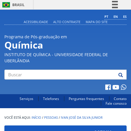
BRASIL
Simplifique!
PT
EN
ES
ACESSIBILIDADE
ALTO CONTRASTE
MAPA DO SITE
Comunica BR
Participe
Programa de Pós-graduação em
Acesso à informação
Química
Legislação
INSTITUTO DE QUÍMICA - UNIVERSIDADE FEDERAL DE
Canais
UBERLÂNDIA
Buscar
Serviços
Telefones
Perguntas frequentes
Contato
Fale conosco
INÍCIO
/
PESSOAS
/
IVAN JOSÉ DA SILVA JUNIOR