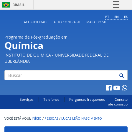
BRASIL
Simplifique!
PT
EN
ES
ACESSIBILIDADE
ALTO CONTRASTE
MAPA DO SITE
Comunica BR
Participe
Programa de Pós-graduação em
Acesso à informação
Química
Legislação
INSTITUTO DE QUÍMICA - UNIVERSIDADE FEDERAL DE
Canais
UBERLÂNDIA
Buscar
Serviços
Telefones
Perguntas frequentes
Contato
Fale conosco
INÍCIO
/
PESSOAS
/
LUCAS LEÃO NASCIMENTO