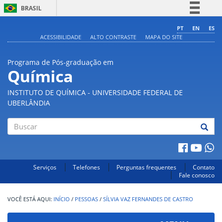
BRASIL
Simplifique!
PT
EN
ES
ACESSIBILIDADE
ALTO CONTRASTE
MAPA DO SITE
Comunica BR
Participe
Programa de Pós-graduação em
Acesso à informação
Química
Legislação
INSTITUTO DE QUÍMICA - UNIVERSIDADE FEDERAL DE
Canais
UBERLÂNDIA
Buscar
Serviços
Telefones
Perguntas frequentes
Contato
Fale conosco
INÍCIO
/
PESSOAS
/
SÍLVIA VAZ FERNANDES DE CASTRO