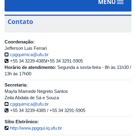
MENU
Toggle
navigat
Contato
Coordenação:
Jefferson Luis Ferrari
cpgquimica@ufu.br
+55 34 3239-4385
/
+55 34 3291-5905
Horário de atendimento:
Segunda a sexta-feira - 8h às 11h30 /
13h às 17h00
Secretaria:
Mayta Mamede Negreto Santos
Zeila Abdala de Sá e Souza
cpgquimica@ufu.br
+55 34 3239-4385
/
+55 34 3291-5905
Sítio Eletrônico:
http://www.ppgqui.iq.ufu.br