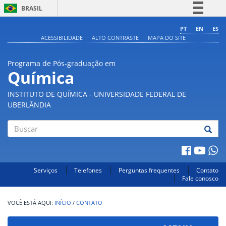
BRASIL
Simplifique!
PT
EN
ES
ACESSIBILIDADE
ALTO CONTRASTE
MAPA DO SITE
Comunica BR
Participe
Programa de Pós-graduação em
Acesso à informação
Química
Legislação
INSTITUTO DE QUÍMICA - UNIVERSIDADE FEDERAL DE
Canais
UBERLÂNDIA
Buscar
Serviços
Telefones
Perguntas frequentes
Contato
Fale conosco
INÍCIO
/
CONTATO