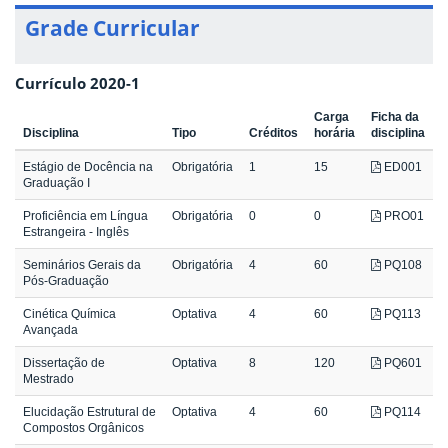
Grade Curricular
Currículo 2020-1
Carga
Ficha da
Disciplina
Tipo
Créditos
horária
disciplina
Estágio de Docência na
Obrigatória
1
15
ED001
Graduação I
Proficiência em Língua
Obrigatória
0
0
PRO01
Estrangeira - Inglês
Seminários Gerais da
Obrigatória
4
60
PQ108
Pós-Graduação
Cinética Química
Optativa
4
60
PQ113
Avançada
Dissertação de
Optativa
8
120
PQ601
Mestrado
Elucidação Estrutural de
Optativa
4
60
PQ114
Compostos Orgânicos