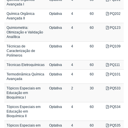
Avançada I
Química Orgânica
Optativa
4
60
PQ202
Avançada II
Quimiometria:
Optativa
4
60
PQ123
Otimização e Validação
Analítica
Técnicas de
Optativa
4
60
PQ109
Caracterização de
Polímeros
Técnicas Eletroquímicas
Optativa
4
60
PQ111
Termodinâmica Química
Optativa
4
60
PQ101
Avançada
Tópicos Especiais em
Optativa
2
30
PQ533
Educação em
Bioquímica I
Tópicos Especiais em
Optativa
4
60
PQ534
Educação em
Bioquímica II
Tópicos Especiais em
Optativa
4
60
PQ535