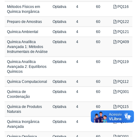
Métodos Físicos em
Optativa
4
60
PQ116
Química Inorgânica
Preparo de Amostras
Optativa
4
60
PQ122
Química Ambiental
Optativa
4
60
PQ121
Química Analítica
Optativa
4
60
PQ409
Avançada 1: Métodos
Instrumentais de Análise
Química Analítica
Optativa
4
60
PQ119
Avançada 2: Equilíbrios
Químicos
Química Computacional
Optativa
4
60
PQ112
Química de
Optativa
4
60
PQ301
Coordenação
Química de Produtos
Optativa
4
60
PQ115
Naturais
Química Inorgânica
Optativa
4
60
PQ307
Avançada
Química Orgânica
Optativa
4
60
PQ201