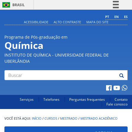
BRASIL
Simplifique!
PT
EN
ES
ACESSIBILIDADE
ALTO CONTRASTE
MAPA DO SITE
Comunica BR
Participe
Programa de Pós-graduação em
Acesso à informação
Química
Legislação
INSTITUTO DE QUÍMICA - UNIVERSIDADE FEDERAL DE
Canais
UBERLÂNDIA
Buscar
Serviços
Telefones
Perguntas frequentes
Contato
Fale conosco
INÍCIO
/
CURSOS
/
MESTRADO
/
MESTRADO ACADÊMICO