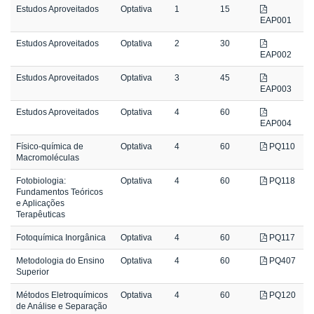
Estudos Aproveitados
Optativa
1
15
EAP001
Estudos Aproveitados
Optativa
2
30
EAP002
Estudos Aproveitados
Optativa
3
45
EAP003
Estudos Aproveitados
Optativa
4
60
EAP004
Físico-química de
Optativa
4
60
PQ110
Macromoléculas
Fotobiologia:
Optativa
4
60
PQ118
Fundamentos Teóricos
e Aplicações
Terapêuticas
Fotoquímica Inorgânica
Optativa
4
60
PQ117
Metodologia do Ensino
Optativa
4
60
PQ407
Superior
Métodos Eletroquímicos
Optativa
4
60
PQ120
de Análise e Separação