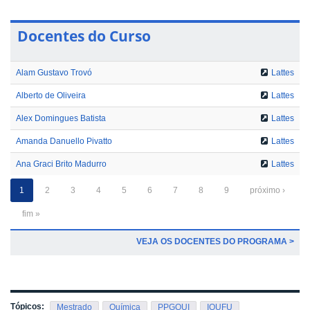
Docentes do Curso
Alam Gustavo Trovó
Lattes
Alberto de Oliveira
Lattes
Alex Domingues Batista
Lattes
Amanda Danuello Pivatto
Lattes
Ana Graci Brito Madurro
Lattes
1
2
3
4
5
6
7
8
9
próximo ›
fim »
VEJA OS DOCENTES DO PROGRAMA >
Tópicos:
Mestrado
Química
PPGQUI
IQUFU