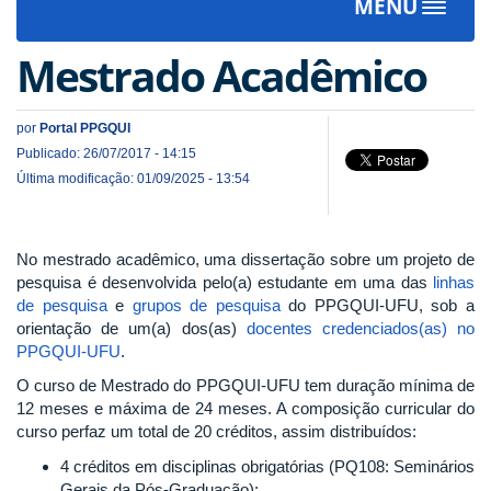
MENU
Toggle
navigat
Mestrado Acadêmico
por
Portal PPGQUI
Publicado: 26/07/2017 - 14:15
Última modificação: 01/09/2025 - 13:54
No mestrado acadêmico, uma dissertação sobre um projeto de
pesquisa é desenvolvida pelo(a) estudante em uma das
linhas
de pesquisa
e
grupos de pesquisa
do PPGQUI-UFU, sob a
orientação de um(a) dos(as)
docentes credenciados(as) no
PPGQUI-UFU
.
O curso de Mestrado do PPGQUI-UFU tem duração mínima de
12 meses e máxima de 24 meses. A composição curricular do
curso perfaz um total de 20 créditos, assim distribuídos:
4 créditos em disciplinas obrigatórias (PQ108: Seminários
Gerais da Pós-Graduação);