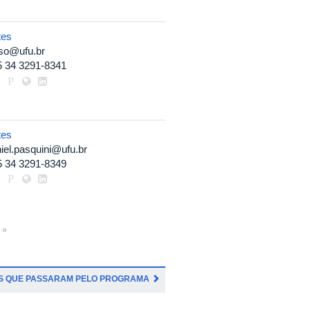
tes
so@ufu.br
5 34 3291-8341
tes
iel.pasquini@ufu.br
5 34 3291-8349
 »
S QUE PASSARAM PELO PROGRAMA