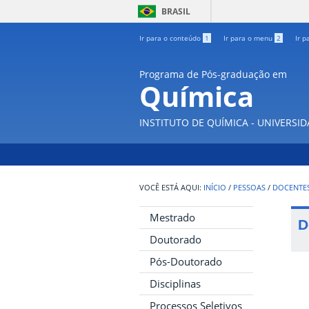
BRASIL
Ir para o conteúdo
1
Ir para o menu
2
Ir p
Programa de Pós-graduação em
Química
INSTITUTO DE QUÍMICA - UNIVERSI
INÍCIO
/
PESSOAS
/
DOCENTE
Mestrado
D
Doutorado
Pós-Doutorado
Disciplinas
Processos Seletivos