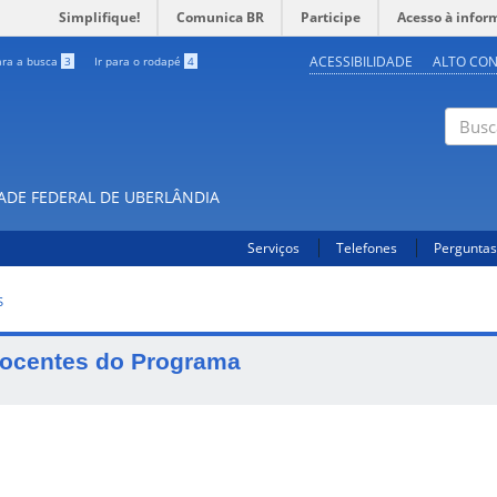
Simplifique!
Comunica BR
Participe
Acesso à infor
ACESSIBILIDADE
ALTO CO
ara a busca
3
Ir para o rodapé
4
Buscar
DADE FEDERAL DE UBERLÂNDIA
Serviços
Telefones
Perguntas
S
ocentes do Programa