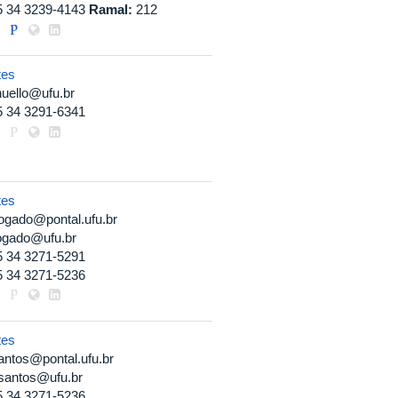
5 34 3239-4143
Ramal:
212
tes
uello@ufu.br
5 34 3291-6341
tes
ogado@pontal.ufu.br
ogado@ufu.br
5 34 3271-5291
5 34 3271-5236
tes
antos@pontal.ufu.br
lsantos@ufu.br
5 34 3271-5236