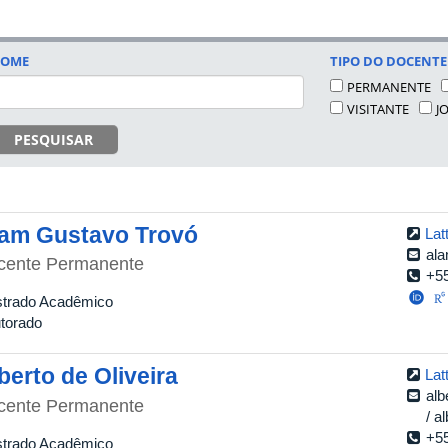
OME
TIPO DO DOCENTE
PERMANENTE
VISITANTE
J
PESQUISAR
am Gustavo Trovó
Lat
al
cente Permanente
+5
trado Acadêmico
torado
berto de Oliveira
Lat
alb
cente Permanente
a
+5
trado Acadêmico