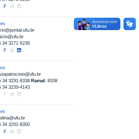
tes
zio@pontal.ufu.br
izio@ufu.br
5 34 3271-5236
tes
viopatrocinio@ufu.br
5 34 3291-8338
Ramal:
8338
5 34 3239-4143
tes
olina@ufu.br
5 34 3291-8350