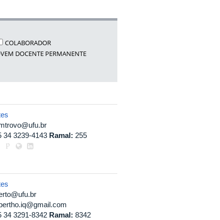
COLABORADOR
OVEM DOCENTE PERMANENTE
tes
amtrovo@ufu.br
5 34 3239-4143
Ramal:
255
tes
erto@ufu.br
lbertho.iq@gmail.com
5 34 3291-8342
Ramal:
8342