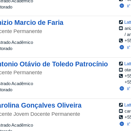
trado Acadêmico
torado
izio Marcio de Faria
Lat
ani
cente Permanente
an
+5
trado Acadêmico
torado
tonio Otávio de Toledo Patrocínio
Lat
ota
cente Permanente
+5
+5
trado Acadêmico
torado
rolina Gonçalves Oliveira
Lat
car
cente Jovem Docente Permanente
+5
trado Acadêmico