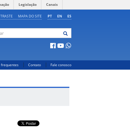
mação
Legislação
Canais
NTRASTE
MAPA DO SITE
PT
EN
ES
 frequentes
Contato
Fale conosco