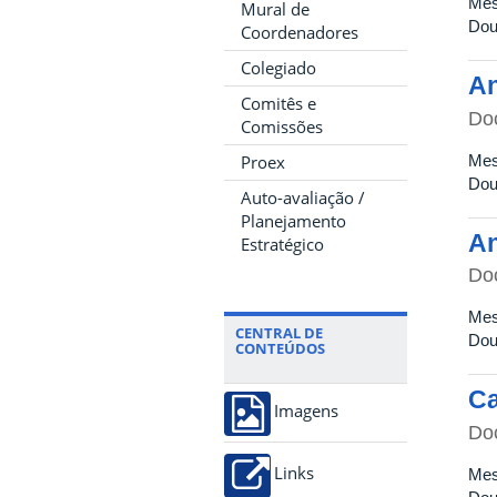
Mes
Mural de
Dou
Coordenadores
Colegiado
An
Comitês e
Do
Comissões
Mes
Proex
Dou
Auto-avaliação /
Planejamento
An
Estratégico
Do
Mes
CENTRAL DE
Dou
CONTEÚDOS
Ca
Imagens
Do
Links
Mes