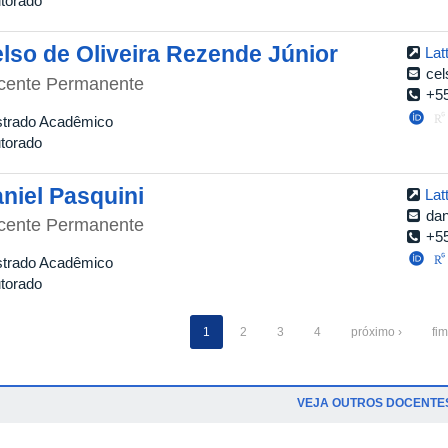
torado
lso de Oliveira Rezende Júnior
Lat
cel
cente Permanente
+5
trado Acadêmico
torado
niel Pasquini
Lat
dan
cente Permanente
+5
trado Acadêmico
torado
1
2
3
4
próximo ›
fim
VEJA OUTROS DOCENTE