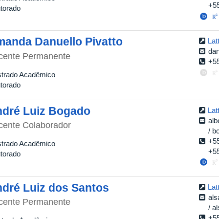
+5
torado
anda Danuello Pivatto
Lat
dan
cente Permanente
+5
trado Acadêmico
torado
dré Luiz Bogado
Lat
alb
cente Colaborador
b
+5
trado Acadêmico
+5
torado
dré Luiz dos Santos
Lat
als
cente Permanente
a
+5