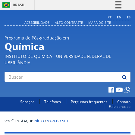
BRASIL
Simplifique!
PT
EN
ES
ACESSIBILIDADE
ALTO CONTRASTE
MAPA DO SITE
Comunica BR
Participe
Programa de Pós-graduação em
Acesso à informação
Química
Legislação
INSTITUTO DE QUÍMICA - UNIVERSIDADE FEDERAL DE
Canais
UBERLÂNDIA
Buscar
Serviços
Telefones
Perguntas frequentes
Contato
Fale conosco
INÍCIO
/
MAPA DO SITE