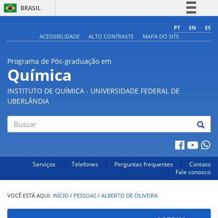
BRASIL
Simplifique!
PT
EN
ES
ACESSIBILIDADE
ALTO CONTRASTE
MAPA DO SITE
Comunica BR
Participe
Programa de Pós-graduação em
Acesso à informação
Química
Legislação
INSTITUTO DE QUÍMICA - UNIVERSIDADE FEDERAL DE
Canais
UBERLÂNDIA
Buscar
Serviços
Telefones
Perguntas frequentes
Contato
Fale conosco
INÍCIO
/
PESSOAS
/
ALBERTO DE OLIVEIRA