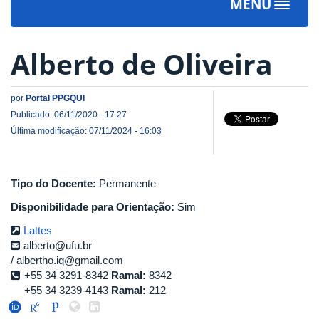
MENU
Toggle
navigat
Alberto de Oliveira
por
Portal PPGQUI
Publicado: 06/11/2020 - 17:27
Última modificação: 07/11/2024 - 16:03
Tipo do Docente:
Permanente
Disponibilidade para Orientação:
Sim
Lattes
alberto@ufu.br
albertho.iq@gmail.com
+55 34 3291-8342
Ramal:
8342
+55 34 3239-4143
Ramal:
212