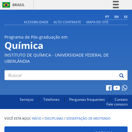
BRASIL
Simplifique!
PT
EN
ES
ACESSIBILIDADE
ALTO CONTRASTE
MAPA DO SITE
Comunica BR
Participe
Programa de Pós-graduação em
Acesso à informação
Química
Legislação
INSTITUTO DE QUÍMICA - UNIVERSIDADE FEDERAL DE
Canais
UBERLÂNDIA
Buscar
Serviços
Telefones
Perguntas frequentes
Contato
Fale conosco
INÍCIO
/
DISCIPLINAS
/
DISSERTAÇÃO DE MESTRADO