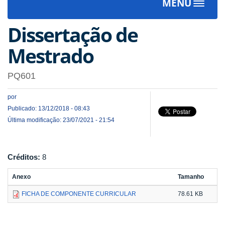
MENU
Toggle
navigat
Dissertação de
Mestrado
PQ601
por
Publicado: 13/12/2018 - 08:43
Última modificação: 23/07/2021 - 21:54
Créditos:
8
Anexo
Tamanho
FICHA DE COMPONENTE CURRICULAR
78.61 KB