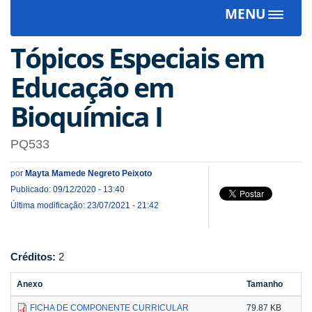
MENU
Toggle
navigat
Tópicos Especiais em
Educação em
Bioquímica I
PQ533
por
Mayta Mamede Negreto Peixoto
Publicado: 09/12/2020 - 13:40
Última modificação: 23/07/2021 - 21:42
Créditos:
2
Anexo
Tamanho
FICHA DE COMPONENTE CURRICULAR
79.87 KB