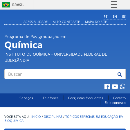
BRASIL
Simplifique!
PT
EN
ES
ACESSIBILIDADE
ALTO CONTRASTE
MAPA DO SITE
Comunica BR
Participe
Programa de Pós-graduação em
Acesso à informação
Química
Legislação
INSTITUTO DE QUÍMICA - UNIVERSIDADE FEDERAL DE
Canais
UBERLÂNDIA
Buscar
Serviços
Telefones
Perguntas frequentes
Contato
Fale conosco
INÍCIO
/
DISCIPLINAS
/
TÓPICOS ESPECIAIS EM EDUCAÇÃO EM
BIOQUÍMICA I