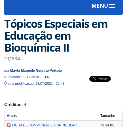
MENU
Toggle
navigat
Tópicos Especiais em
Educação em
Bioquímica II
PQ534
por
Mayta Mamede Negreto Peixoto
Publicado: 09/12/2020 - 13:41
Última modificação: 23/07/2021 - 21:43
Créditos:
4
Anexo
Tamanho
FICHA DE COMPONENTE CURRICULAR
79.34 KB