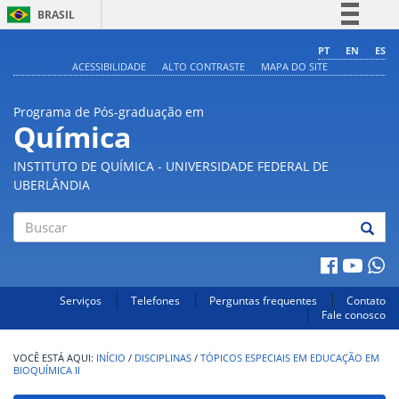
BRASIL
Simplifique!
PT
EN
ES
ACESSIBILIDADE
ALTO CONTRASTE
MAPA DO SITE
Comunica BR
Participe
Programa de Pós-graduação em
Acesso à informação
Química
Legislação
INSTITUTO DE QUÍMICA - UNIVERSIDADE FEDERAL DE
Canais
UBERLÂNDIA
Buscar
Serviços
Telefones
Perguntas frequentes
Contato
Fale conosco
INÍCIO
/
DISCIPLINAS
/
TÓPICOS ESPECIAIS EM EDUCAÇÃO EM
BIOQUÍMICA II