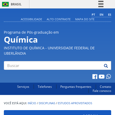
BRASIL
Simplifique!
PT
EN
ES
ACESSIBILIDADE
ALTO CONTRASTE
MAPA DO SITE
Comunica BR
Participe
Programa de Pós-graduação em
Acesso à informação
Química
Legislação
INSTITUTO DE QUÍMICA - UNIVERSIDADE FEDERAL DE
Canais
UBERLÂNDIA
Buscar
Serviços
Telefones
Perguntas frequentes
Contato
Fale conosco
INÍCIO
/
DISCIPLINAS
/
ESTUDOS APROVEITADOS