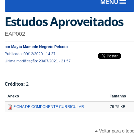
MENU
Toggle
navigat
Estudos Aproveitados
EAP002
por
Mayta Mamede Negreto Peixoto
Publicado: 09/12/2020 - 14:27
Última modificação: 23/07/2021 - 21:57
Créditos:
2
Anexo
Tamanho
FICHA DE COMPONENTE CURRICULAR
79.75 KB
Voltar para o topo