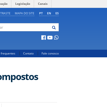
mação
Legislação
Canais
NTRASTE
MAPA DO SITE
PT
EN
ES
 frequentes
Contato
Fale conosco
Compostos