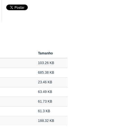
Tamanho
103.26 KB
685.38 KB
23.46 KB
63.49 KB
61.73 KB
61.3 KB
188.32 KB