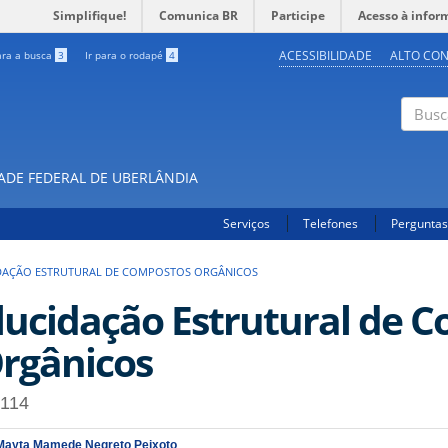
Simplifique!
Comunica BR
Participe
Acesso à infor
ACESSIBILIDADE
ALTO CO
ara a busca
3
Ir para o rodapé
4
Buscar
DADE FEDERAL DE UBERLÂNDIA
Serviços
Telefones
Perguntas
DAÇÃO ESTRUTURAL DE COMPOSTOS ORGÂNICOS
lucidação Estrutural de 
rgânicos
114
Mayta Mamede Negreto Peixoto