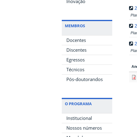
Inovação
2
Pla
MEMBROS
2
Pla
Docentes
2
Discentes
Pla
Egressos
An
Técnicos
Pós-doutorandos
O PROGRAMA
Institucional
Nossos números