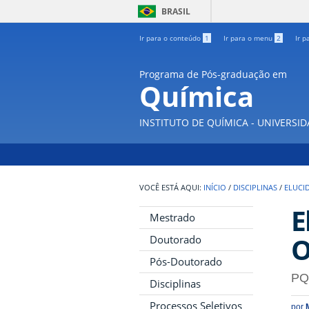
BRASIL
Ir para o conteúdo
1
Ir para o menu
2
Ir p
Programa de Pós-graduação em
Química
INSTITUTO DE QUÍMICA - UNIVERSI
INÍCIO
/
DISCIPLINAS
/
ELUCI
E
Mestrado
O
Doutorado
Pós-Doutorado
PQ
Disciplinas
Processos Seletivos
por