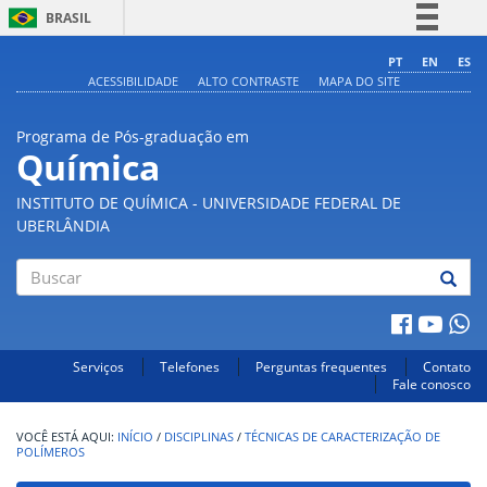
BRASIL
Simplifique!
PT
EN
ES
ACESSIBILIDADE
ALTO CONTRASTE
MAPA DO SITE
Comunica BR
Participe
Programa de Pós-graduação em
Acesso à informação
Química
Legislação
INSTITUTO DE QUÍMICA - UNIVERSIDADE FEDERAL DE
Canais
UBERLÂNDIA
Buscar
Serviços
Telefones
Perguntas frequentes
Contato
Fale conosco
INÍCIO
/
DISCIPLINAS
/
TÉCNICAS DE CARACTERIZAÇÃO DE
POLÍMEROS