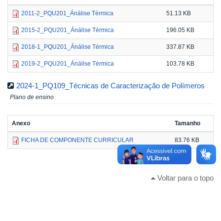
2011-2_PQU201_Ánálise Térmica
51.13 KB
2015-2_PQU201_Ánálise Térmica
196.05 KB
2018-1_PQU201_Ánálise Térmica
337.87 KB
2019-2_PQU201_Ánálise Térmica
103.78 KB
2024-1_PQ109_Técnicas de Caracterização de Polímeros
Plano de ensino
Anexo
Tamanho
FICHA DE COMPONENTE CURRICULAR
83.76 KB
Voltar para o topo