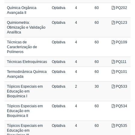
Química Orgânica
Optativa
4
60
PQ202
Avançada II
Quimiometria:
Optativa
4
60
PQ123
Otimização e Validação
Analítica
Técnicas de
Optativa
4
60
PQ109
Caracterização de
Polímeros
Técnicas Eletroquímicas
Optativa
4
60
PQ111
Termodinâmica Química
Optativa
4
60
PQ101
Avançada
Tópicos Especiais em
Optativa
2
30
PQ533
Educação em
Bioquímica I
Tópicos Especiais em
Optativa
4
60
PQ534
Educação em
Bioquímica II
Tópicos Especiais em
Optativa
4
60
PQ535
Educação em