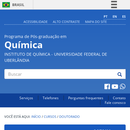
BRASIL
Simplifique!
PT
EN
ES
ACESSIBILIDADE
ALTO CONTRASTE
MAPA DO SITE
Comunica BR
Participe
Programa de Pós-graduação em
Acesso à informação
Química
Legislação
INSTITUTO DE QUÍMICA - UNIVERSIDADE FEDERAL DE
Canais
UBERLÂNDIA
Buscar
Serviços
Telefones
Perguntas frequentes
Contato
Fale conosco
INÍCIO
/
CURSOS
/
DOUTORADO