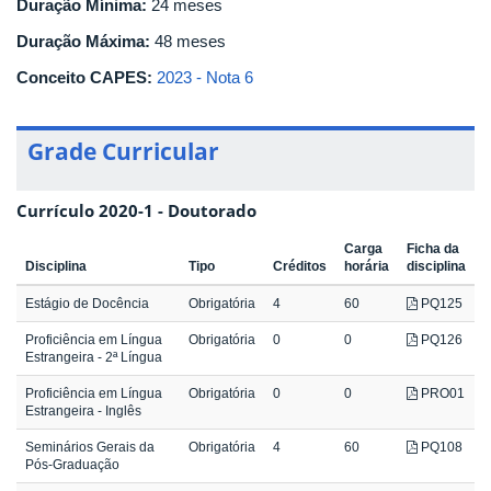
Duração Mínima:
24 meses
Duração Máxima:
48 meses
Conceito CAPES:
2023 - Nota 6
Grade Curricular
Currículo 2020-1 - Doutorado
Carga
Ficha da
Disciplina
Tipo
Créditos
horária
disciplina
Estágio de Docência
Obrigatória
4
60
PQ125
Proficiência em Língua
Obrigatória
0
0
PQ126
Estrangeira - 2ª Língua
Proficiência em Língua
Obrigatória
0
0
PRO01
Estrangeira - Inglês
Seminários Gerais da
Obrigatória
4
60
PQ108
Pós-Graduação