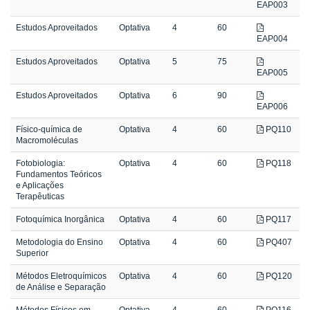
EAP003
Estudos Aproveitados
Optativa
4
60
EAP004
Estudos Aproveitados
Optativa
5
75
EAP005
Estudos Aproveitados
Optativa
6
90
EAP006
Físico-química de
Optativa
4
60
PQ110
Macromoléculas
Fotobiologia:
Optativa
4
60
PQ118
Fundamentos Teóricos
e Aplicações
Terapêuticas
Fotoquímica Inorgânica
Optativa
4
60
PQ117
Metodologia do Ensino
Optativa
4
60
PQ407
Superior
Métodos Eletroquímicos
Optativa
4
60
PQ120
de Análise e Separação
Métodos Físicos em
Optativa
4
60
PQ116