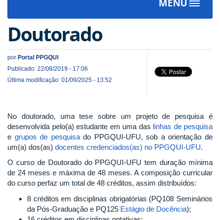
MENU
Toggle
navigat
Doutorado
por
Portal PPGQUI
Publicado: 22/08/2019 - 17:06
Última modificação: 01/09/2025 - 13:52
No doutorado, uma tese sobre um projeto de pesquisa é
desenvolvida pelo(a) estudante em uma das
linhas de pesquisa
e
grupos de pesquisa
do PPGQUI-UFU, sob a orientação de
um(a) dos(as)
docentes credenciados(as) no PPGQUI-UFU
.
O curso de Doutorado do PPGQUI-UFU tem duração mínima
de 24 meses e máxima de 48 meses. A composição curricular
do curso perfaz um total de 48 créditos, assim distribuídos:
8 créditos em disciplinas obrigatórias (PQ108 Seminários
da Pós-Graduação e PQ125
Estágio de Docência
);
16 créditos em disciplinas optativas;