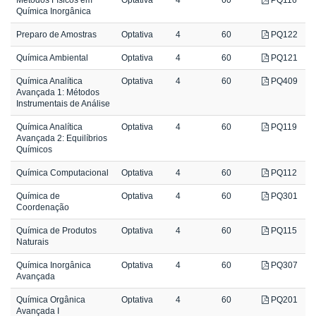
Química Inorgânica
Preparo de Amostras
Optativa
4
60
PQ122
Química Ambiental
Optativa
4
60
PQ121
Química Analítica
Optativa
4
60
PQ409
Avançada 1: Métodos
Instrumentais de Análise
Química Analítica
Optativa
4
60
PQ119
Avançada 2: Equilíbrios
Químicos
Química Computacional
Optativa
4
60
PQ112
Química de
Optativa
4
60
PQ301
Coordenação
Química de Produtos
Optativa
4
60
PQ115
Naturais
Química Inorgânica
Optativa
4
60
PQ307
Avançada
Química Orgânica
Optativa
4
60
PQ201
Avançada I