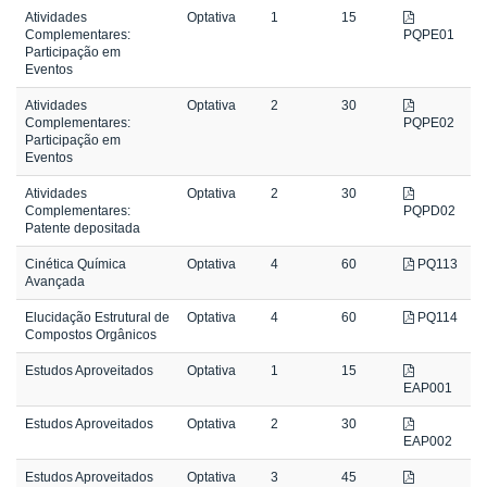
Atividades
Optativa
1
15
Complementares:
PQPE01
Participação em
Eventos
Atividades
Optativa
2
30
Complementares:
PQPE02
Participação em
Eventos
Atividades
Optativa
2
30
Complementares:
PQPD02
Patente depositada
Cinética Química
Optativa
4
60
PQ113
Avançada
Elucidação Estrutural de
Optativa
4
60
PQ114
Compostos Orgânicos
Estudos Aproveitados
Optativa
1
15
EAP001
Estudos Aproveitados
Optativa
2
30
EAP002
Estudos Aproveitados
Optativa
3
45