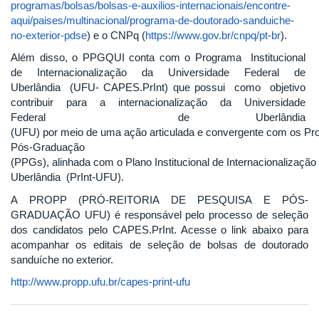
programas/bolsas/bolsas-e-auxilios-internacionais/encontre-
aqui/paises/multinacional/programa-de-doutorado-sanduiche-
no-exterior-pdse
) e o CNPq (
https://www.gov.br/cnpq/pt-br
).
Além disso, o PPGQUI conta com o Programa Institucional
de Internacionalização da Universidade Federal de
Uberlândia (UFU‐ CAPES.PrInt) que possui como objetivo
contribuir para a internacionalização da Universidade
Federal de Uberlândia
(UFU) por meio de uma ação articulada e convergente com os P
Pós‐Graduação
(PPGs), alinhada com o Plano Institucional de Internacionalização
Uberlândia (PrInt‐UFU).
A PROPP (PRÓ-REITORIA DE PESQUISA E PÓS-
GRADUAÇÃO UFU) é responsável pelo processo de seleção
dos candidatos pelo CAPES.PrInt. Acesse o link abaixo para
acompanhar os editais de seleção de bolsas de doutorado
sanduíche no exterior.
http://www.propp.ufu.br/capes-print-ufu