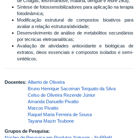
de Chagas, leishmaniose, malária, dengue e febre zika);
Síntese de fotossensibilizadores para aplicação na terapia
fotodinâmica;
Modificação estrutural de compostos bioativos para
avaliar a relação estrutura/atividade;
Desenvolvimento de análise de metabólitos secundários
por técnicas eletroanalíticas;
Avaliação de atividades antioxidante e biológicas de
extratos, óleos essenciais e compostos isolados e semi-
sintéticos.
Docentes:
Alberto de Oliveira
Bruno Henrique Sacoman Torquato da Silva
Celso de Oliveira Rezende Júnior
Amanda Danuello Pivatto
Marcos Pivatto
Raquel Maria Ferreira de Sousa
Tayana Mazin Tsubone
Grupos de Pesquisa:
Núcleo de Pesquisa em Produtos Naturais - NuPPeN