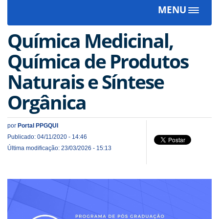
MENU
Toggle
navigat
Química Medicinal,
Química de Produtos
Naturais e Síntese
Orgânica
por
Portal PPGQUI
Publicado: 04/11/2020 - 14:46
Última modificação: 23/03/2026 - 15:13