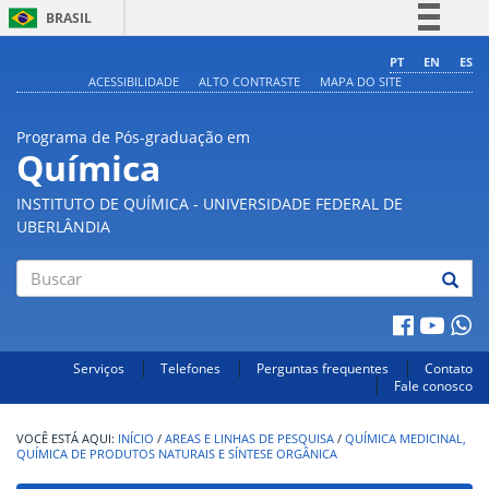
BRASIL
Simplifique!
PT
EN
ES
ACESSIBILIDADE
ALTO CONTRASTE
MAPA DO SITE
Comunica BR
Participe
Programa de Pós-graduação em
Acesso à informação
Química
Legislação
INSTITUTO DE QUÍMICA - UNIVERSIDADE FEDERAL DE
Canais
UBERLÂNDIA
Buscar
Serviços
Telefones
Perguntas frequentes
Contato
Fale conosco
INÍCIO
/
AREAS E LINHAS DE PESQUISA
/
QUÍMICA MEDICINAL,
QUÍMICA DE PRODUTOS NATURAIS E SÍNTESE ORGÂNICA