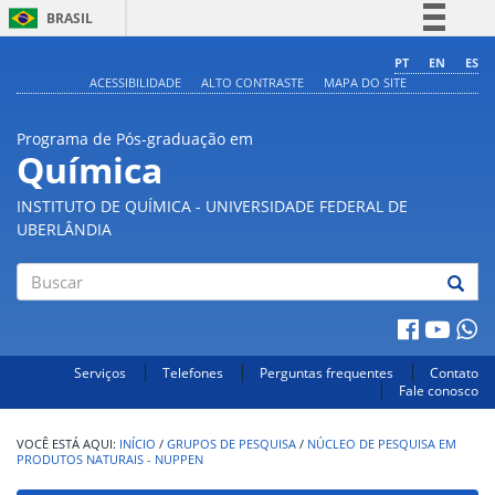
BRASIL
Simplifique!
PT
EN
ES
ACESSIBILIDADE
ALTO CONTRASTE
MAPA DO SITE
Comunica BR
Participe
Programa de Pós-graduação em
Acesso à informação
Química
Legislação
INSTITUTO DE QUÍMICA - UNIVERSIDADE FEDERAL DE
Canais
UBERLÂNDIA
Buscar
Serviços
Telefones
Perguntas frequentes
Contato
Fale conosco
INÍCIO
/
GRUPOS DE PESQUISA
/
NÚCLEO DE PESQUISA EM
PRODUTOS NATURAIS - NUPPEN