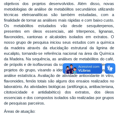
objetivos dos projetos desenvolvidos. Além disso, novas
metodologias de análise de metabólitos secundários utilizando
técnicas eletroanalíticas são também estudadas, com a
finalidade de tornar as análises mais rápidas e com baixo custo.
Os metabólitos estudados vão desde sesquiterpenos,
presentes em óleos essenciais, até triterpenos, lignanas,
flavonoides, xantonas e alcaloides isolados em extratos. O
nosso grupo de pesquisa iniciou seus estudos com a química
da madeira através da elucidação estrutural da lignina de
eucalipto, tornando-se referência nacional na área da Química
da Madeira. Na sequência, as análises de metabólitos do café,
de própolis e de isoflavonas da soja se tornaram presentes nos
projetos do grupo, visando a identificação de metabólitos e/ou
análise estatística. Avaliação de atividade antioxidante in vitro,
flavonoides, fenóis totais são alguns dos ensaios realizados no
laboratório. As atividades biológicas (antifúngica, antibacteriana,
citotoxicidade e antidiabético) dos extratos, dos óleos
essenciais e dos compostos isolados são realizadas por grupos
de pesquisas parceiros.
Áreas de atuação: