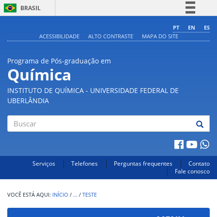
BRASIL
Simplifique!
PT
EN
ES
ACESSIBILIDADE
ALTO CONTRASTE
MAPA DO SITE
Comunica BR
Participe
Programa de Pós-graduação em
Acesso à informação
Química
Legislação
INSTITUTO DE QUÍMICA - UNIVERSIDADE FEDERAL DE
Canais
UBERLÂNDIA
Buscar
Serviços
Telefones
Perguntas frequentes
Contato
Fale conosco
INÍCIO
/
...
/
TESTE