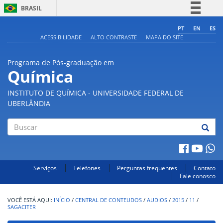
BRASIL
Simplifique!
PT
EN
ES
ACESSIBILIDADE
ALTO CONTRASTE
MAPA DO SITE
Comunica BR
Participe
Programa de Pós-graduação em
Acesso à informação
Química
Legislação
INSTITUTO DE QUÍMICA - UNIVERSIDADE FEDERAL DE
Canais
UBERLÂNDIA
Buscar
Serviços
Telefones
Perguntas frequentes
Contato
Fale conosco
INÍCIO
/
CENTRAL DE CONTEUDOS
/
AUDIOS
/
2015
/
11
/
SAGACITER