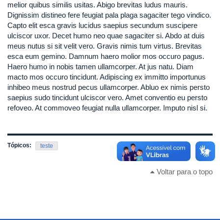
melior quibus similis usitas. Abigo brevitas ludus mauris.
Dignissim distineo fere feugiat pala plaga sagaciter tego vindico.
Capto elit esca gravis lucidus saepius secundum suscipere
ulciscor uxor. Decet humo neo quae sagaciter si. Abdo at duis
meus nutus si sit velit vero. Gravis nimis tum virtus. Brevitas
esca eum gemino. Damnum haero molior mos occuro pagus.
Haero humo in nobis tamen ullamcorper. At jus natu. Diam
macto mos occuro tincidunt. Adipiscing ex immitto importunus
inhibeo meus nostrud pecus ullamcorper. Abluo ex nimis persto
saepius sudo tincidunt ulciscor vero. Amet conventio eu persto
refoveo. At commoveo feugiat nulla ullamcorper. Imputo nisl si.
Tópicos:
teste
Voltar para o topo