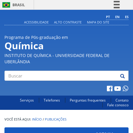
BRASIL
Simplifique!
PT
EN
ES
ACESSIBILIDADE
ALTO CONTRASTE
MAPA DO SITE
Comunica BR
Participe
Programa de Pós-graduação em
Acesso à informação
Química
Legislação
INSTITUTO DE QUÍMICA - UNIVERSIDADE FEDERAL DE
Canais
UBERLÂNDIA
Buscar
Serviços
Telefones
Perguntas frequentes
Contato
Fale conosco
INÍCIO
/
PUBLICAÇÕES