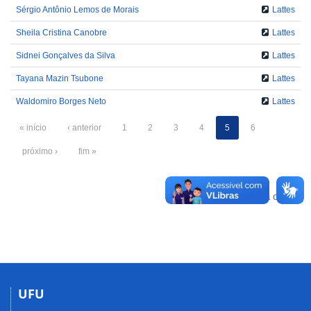
Sérgio Antônio Lemos de Morais
Lattes
Sheila Cristina Canobre
Lattes
Sidnei Gonçalves da Silva
Lattes
Tayana Mazin Tsubone
Lattes
Waldomiro Borges Neto
Lattes
« início
‹ anterior
1
2
3
4
5
6
próximo ›
fim »
Voltar para o topo
UFU