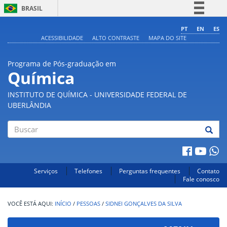
BRASIL
Simplifique!
PT
EN
ES
ACESSIBILIDADE
ALTO CONTRASTE
MAPA DO SITE
Comunica BR
Participe
Programa de Pós-graduação em
Acesso à informação
Química
Legislação
INSTITUTO DE QUÍMICA - UNIVERSIDADE FEDERAL DE
Canais
UBERLÂNDIA
Buscar
Serviços
Telefones
Perguntas frequentes
Contato
Fale conosco
INÍCIO
/
PESSOAS
/
SIDNEI GONÇALVES DA SILVA