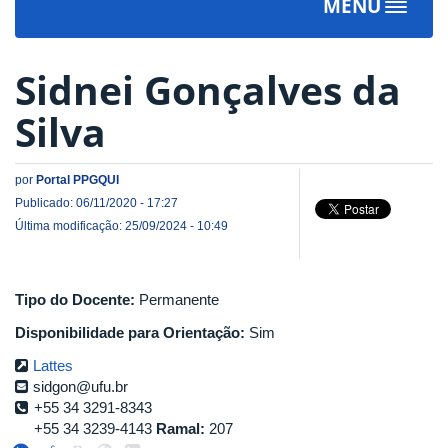
MENU
Toggle
navigat
Sidnei Gonçalves da
Silva
por
Portal PPGQUI
Publicado: 06/11/2020 - 17:27
Última modificação: 25/09/2024 - 10:49
Tipo do Docente:
Permanente
Disponibilidade para Orientação:
Sim
Lattes
sidgon@ufu.br
+55 34 3291-8343
+55 34 3239-4143
Ramal:
207