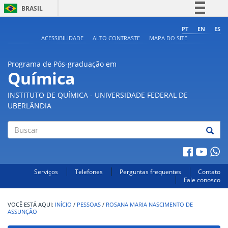
BRASIL
Simplifique!
PT
EN
ES
ACESSIBILIDADE
ALTO CONTRASTE
MAPA DO SITE
Comunica BR
Participe
Programa de Pós-graduação em
Acesso à informação
Química
Legislação
INSTITUTO DE QUÍMICA - UNIVERSIDADE FEDERAL DE
Canais
UBERLÂNDIA
Buscar
Serviços
Telefones
Perguntas frequentes
Contato
Fale conosco
INÍCIO
/
PESSOAS
/
ROSANA MARIA NASCIMENTO DE
ASSUNÇÃO