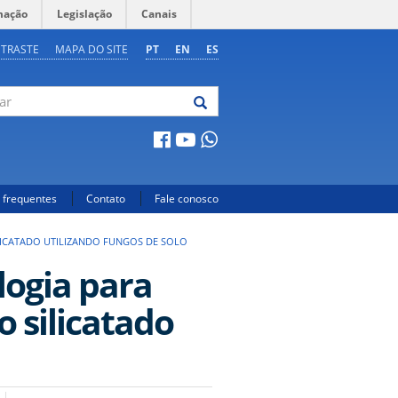
mação
Legislação
Canais
NTRASTE
MAPA DO SITE
PT
EN
ES
 frequentes
Contato
Fale conosco
LICATADO UTILIZANDO FUNGOS DE SOLO
logia para
o silicatado