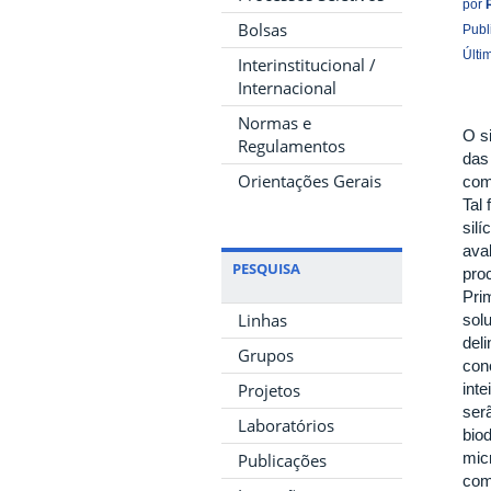
por
Bolsas
Publ
Últi
Interinstitucional /
Internacional
Normas e
O s
Regulamentos
das
Orientações Gerais
com
Tal
silí
aval
PESQUISA
pro
Pri
Linhas
sol
del
Grupos
con
Projetos
int
ser
Laboratórios
biod
mic
Publicações
com