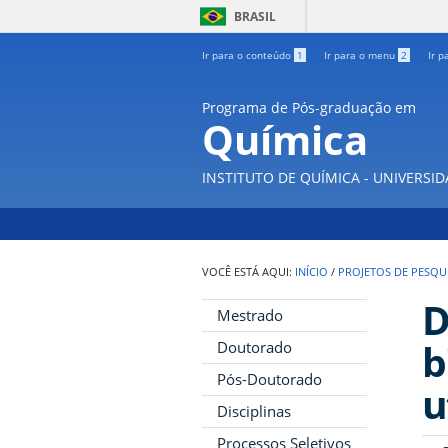
BRASIL
Ir para o conteúdo
1
Ir para o menu
2
Ir p
Programa de Pós-graduação em
Química
INSTITUTO DE QUÍMICA - UNIVERSI
INÍCIO
/
PROJETOS DE PESQU
D
Mestrado
b
Doutorado
Pós-Doutorado
u
Disciplinas
Processos Seletivos