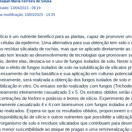
Raquel Maria Ferreira de Sousa
icado: 13/04/2023 - 09:19
ma modificação: 10/03/2025 - 14:35
ilício é um nutriente benéfico para as plantas, capaz de promover u
 células da epiderme. Uma alternativa para sua obtenção tem sido o 
o resíduo silicatado de rochas, mas que se aplicado diretamente ao s
 fato tem levado ao desenvolvimento de tecnologias que promovam sol
cio, dentre elas, destaca-se o uso de fungos isolados de solo. Neste 
iar o efeito de fungos isolados de solo na solubilização de silicatos
cessamento de rocha basáltica e sua aplicação em culturas potencial
meiramente, será realizada a obtenção dos fungos isolados de solo e
ubilização in vitro. Os ensaios serão realizados com fungos (Trich
ineamento inteiramente casualizado 3 x 5. Os extratos obtidos serão 
centrações de fósforo e potássio e teores de silício. Experimento d
eiramente casualizado 4 x 4 com bioinsumos com fungos isolados e d
ão realizados. Espera-se que os resultados obtidos, proporcionem o 
isponibilização de silício e outros nutrientes que possibilite a utili
rorganismo de solo e resíduos silicatados que contribuam para desen
 menor suscetibilidade ao ataque de pragas e uma remineralização d