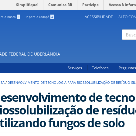
Simplifique!
Comunica BR
Participe
Acesso à infor
ACESSIBILIDADE
ALTO CO
ara a busca
3
Ir para o rodapé
4
Buscar
DADE FEDERAL DE UBERLÂNDIA
Serviços
Telefones
Perguntas
ISA
/
DESENVOLVIMENTO DE TECNOLOGIA PARA BIOSSOLUBILIZAÇÃO DE RESÍDUO SI
esenvolvimento de tecno
iossolubilização de resídu
tilizando fungos de solo