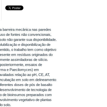
ma barreira mecânica nas paredes
uso de fontes não convencionais,
olo não garante sua disponibilidade.
ubilização e disponibilização de
sentido, o trabalho tem como objetivo
 presente em resíduos originados do
mente assimiladoras de silício.
 posteriormente, ensaios de
oderma e Paecilomyces) em
avaliados relação ao pH, CE, AT,
e incubação em solo em delineamento
iferentes doses de pós de basalto
desenvolvimento de tecnologia de
zação de bioinsumos preparados com
volvimento vegetativo de plantas
o solo.