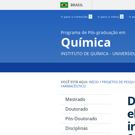
BRASIL
Ir para o conteúdo
1
Ir para o menu
2
Ir p
Programa de Pós-graduação em
Química
INSTITUTO DE QUÍMICA - UNIVERSI
INÍCIO
/
PROJETOS DE PESQU
FARMACÊUTICO
D
Mestrado
e
Doutorado
Pós-Doutorado
i
Disciplinas