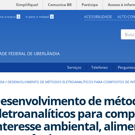
Simplifique!
Comunica BR
Participe
Acesso à infor
ACESSIBILIDADE
ALTO CO
ara a busca
3
Ir para o rodapé
4
Buscar
DADE FEDERAL DE UBERLÂNDIA
Serviços
Telefones
Perguntas
ISA
/
DESENVOLVIMENTO DE MÉTODOS ELETROANALÍTICOS PARA COMPOSTOS DE INTE
esenvolvimento de méto
letroanalíticos para comp
nteresse ambiental, alime