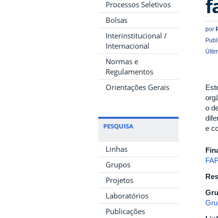
f
Processos Seletivos
Bolsas
por
Interinstitucional /
Publ
Internacional
Últi
Normas e
Regulamentos
Orientações Gerais
Est
org
o d
dif
PESQUISA
e c
Linhas
Fin
FA
Grupos
Res
Projetos
Gru
Laboratórios
Gru
Publicações