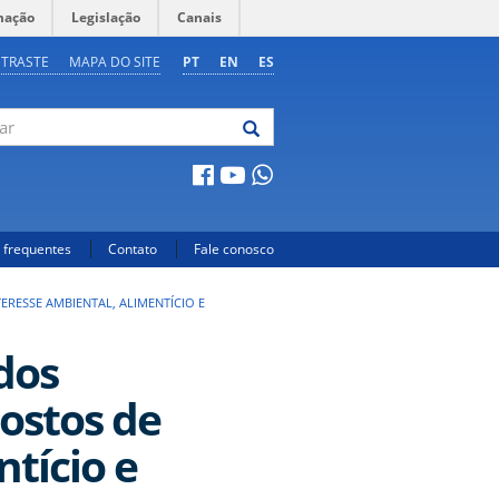
mação
Legislação
Canais
NTRASTE
MAPA DO SITE
PT
EN
ES
 frequentes
Contato
Fale conosco
RESSE AMBIENTAL, ALIMENTÍCIO E
dos
ostos de
ntício e