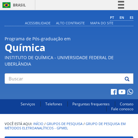
BRASIL
Simplifique!
PT
EN
ES
ACESSIBILIDADE
ALTO CONTRASTE
MAPA DO SITE
Comunica BR
Participe
Programa de Pós-graduação em
Acesso à informação
Química
Legislação
INSTITUTO DE QUÍMICA - UNIVERSIDADE FEDERAL DE
Canais
UBERLÂNDIA
Buscar
Serviços
Telefones
Perguntas frequentes
Contato
Fale conosco
INÍCIO
/
GRUPOS DE PESQUISA
/
GRUPO DE PESQUISA EM
MÉTODOS ELETROANALÍTICOS - GPMEL