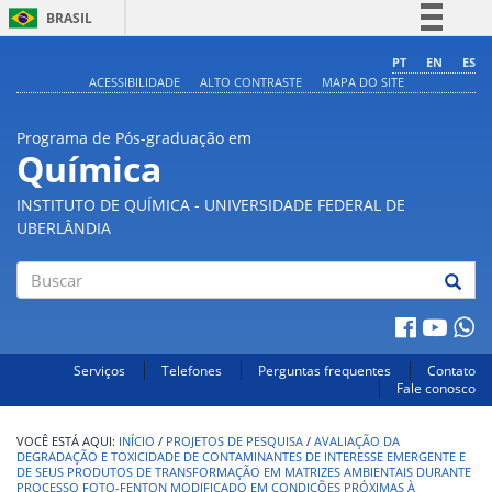
BRASIL
Simplifique!
PT
EN
ES
ACESSIBILIDADE
ALTO CONTRASTE
MAPA DO SITE
Comunica BR
Participe
Programa de Pós-graduação em
Acesso à informação
Química
Legislação
INSTITUTO DE QUÍMICA - UNIVERSIDADE FEDERAL DE
Canais
UBERLÂNDIA
Buscar
Serviços
Telefones
Perguntas frequentes
Contato
Fale conosco
INÍCIO
/
PROJETOS DE PESQUISA
/
AVALIAÇÃO DA
DEGRADAÇÃO E TOXICIDADE DE CONTAMINANTES DE INTERESSE EMERGENTE E
DE SEUS PRODUTOS DE TRANSFORMAÇÃO EM MATRIZES AMBIENTAIS DURANTE
PROCESSO FOTO-FENTON MODIFICADO EM CONDIÇÕES PRÓXIMAS À