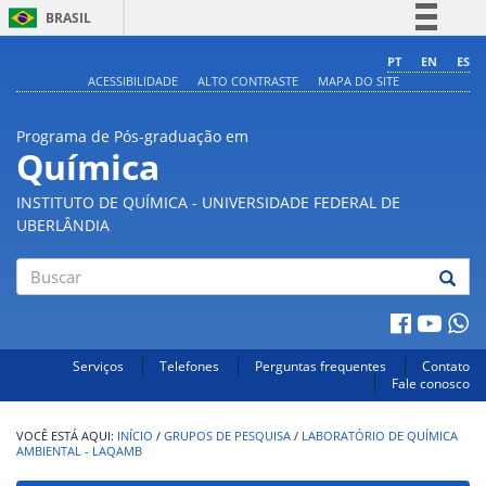
BRASIL
Simplifique!
PT
EN
ES
ACESSIBILIDADE
ALTO CONTRASTE
MAPA DO SITE
Comunica BR
Participe
Programa de Pós-graduação em
Acesso à informação
Química
Legislação
INSTITUTO DE QUÍMICA - UNIVERSIDADE FEDERAL DE
Canais
UBERLÂNDIA
Buscar
Serviços
Telefones
Perguntas frequentes
Contato
Fale conosco
INÍCIO
/
GRUPOS DE PESQUISA
/
LABORATÓRIO DE QUÍMICA
AMBIENTAL - LAQAMB