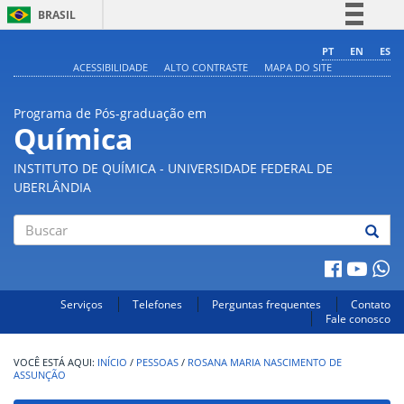
BRASIL
Simplifique!
PT
EN
ES
ACESSIBILIDADE
ALTO CONTRASTE
MAPA DO SITE
Comunica BR
Participe
Programa de Pós-graduação em
Acesso à informação
Química
Legislação
INSTITUTO DE QUÍMICA - UNIVERSIDADE FEDERAL DE
Canais
UBERLÂNDIA
Buscar
Serviços
Telefones
Perguntas frequentes
Contato
Fale conosco
INÍCIO
/
PESSOAS
/
ROSANA MARIA NASCIMENTO DE
ASSUNÇÃO