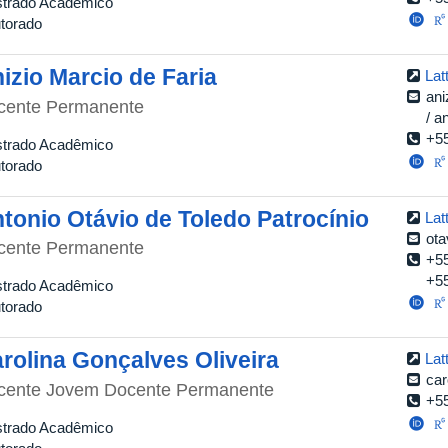
trado Acadêmico
torado
izio Marcio de Faria
Lat
ani
cente Permanente
an
+5
trado Acadêmico
torado
tonio Otávio de Toledo Patrocínio
Lat
ota
cente Permanente
+5
+5
trado Acadêmico
torado
rolina Gonçalves Oliveira
Lat
car
cente Jovem Docente Permanente
+5
trado Acadêmico