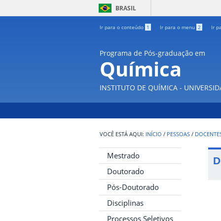
BRASIL
Ir para o conteúdo
1
Ir para o menu
2
Ir p
Programa de Pós-graduação em
Química
INSTITUTO DE QUÍMICA - UNIVERSI
INÍCIO
/
PESSOAS
/
DOCENTE
Mestrado
D
Doutorado
Pós-Doutorado
Disciplinas
Processos Seletivos