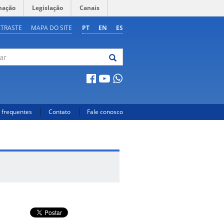
mação
Legislação
Canais
NTRASTE
MAPA DO SITE
PT
EN
ES
 frequentes
Contato
Fale conosco