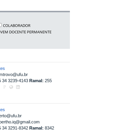
COLABORADOR
OVEM DOCENTE PERMANENTE
tes
amtrovo@ufu.br
5 34 3239-4143
Ramal:
255
tes
erto@ufu.br
lbertho.iq@gmail.com
5 34 3291-8342
Ramal:
8342