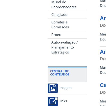
Mes
Mural de
Dou
Coordenadores
Colegiado
An
Comitês e
Do
Comissões
Mes
Proex
Dou
Auto-avaliação /
Planejamento
An
Estratégico
Do
Mes
CENTRAL DE
Dou
CONTEÚDOS
Ca
Imagens
Do
Links
Mes