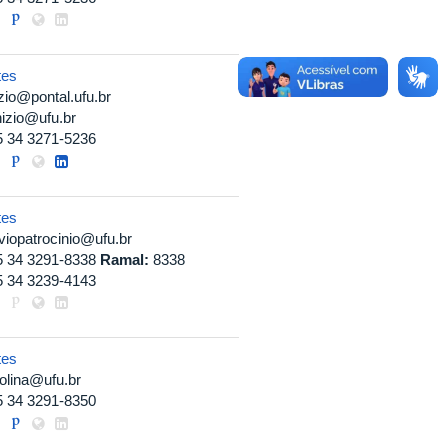
tes
zio@pontal.ufu.br
izio@ufu.br
5 34 3271-5236
tes
viopatrocinio@ufu.br
5 34 3291-8338
Ramal:
8338
5 34 3239-4143
tes
olina@ufu.br
5 34 3291-8350