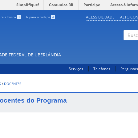
Simplifique!
Comunica BR
Participe
Acesso à infor
ACESSIBILIDADE
ALTO CO
ara a busca
3
Ir para o rodapé
4
Buscar
DADE FEDERAL DE UBERLÂNDIA
Serviços
Telefones
Perguntas
S
/
DOCENTES
ocentes do Programa