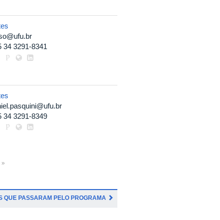
tes
so@ufu.br
5 34 3291-8341
tes
iel.pasquini@ufu.br
5 34 3291-8349
 »
S QUE PASSARAM PELO PROGRAMA