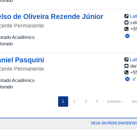
torado
lso de Oliveira Rezende Júnior
Lat
cel
cente Permanente
+5
trado Acadêmico
torado
niel Pasquini
Lat
dan
cente Permanente
+5
trado Acadêmico
torado
1
2
3
4
próximo ›
fim
VEJA OUTROS DOCENTE