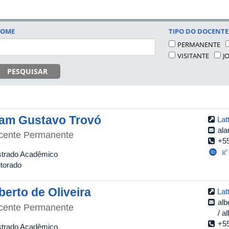
OME
TIPO DO DOCENTE
PERMANENTE
VISITANTE
J
PESQUISAR
am Gustavo Trovó
Lat
al
cente Permanente
+5
trado Acadêmico
torado
berto de Oliveira
Lat
alb
cente Permanente
a
+5
trado Acadêmico