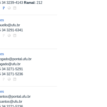
5 34 3239-4143
Ramal:
212
tes
uello@ufu.br
5 34 3291-6341
tes
ogado@pontal.ufu.br
ogado@ufu.br
5 34 3271-5291
5 34 3271-5236
tes
antos@pontal.ufu.br
lsantos@ufu.br
5 34 3271-5236