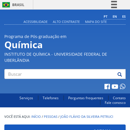
BRASIL
Simplifique!
PT
EN
ES
ACESSIBILIDADE
ALTO CONTRASTE
MAPA DO SITE
Comunica BR
Participe
Programa de Pós-graduação em
Acesso à informação
Química
Legislação
INSTITUTO DE QUÍMICA - UNIVERSIDADE FEDERAL DE
Canais
UBERLÂNDIA
Buscar
Serviços
Telefones
Perguntas frequentes
Contato
Fale conosco
INÍCIO
/
PESSOAS
/
JOÃO FLÁVIO DA SILVEIRA PETRUCI