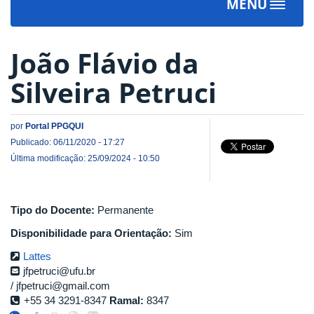
MENU
Toggle
navigat
João Flávio da
Silveira Petruci
por
Portal PPGQUI
Publicado: 06/11/2020 - 17:27
Última modificação: 25/09/2024 - 10:50
Tipo do Docente:
Permanente
Disponibilidade para Orientação:
Sim
Lattes
jfpetruci@ufu.br
jfpetruci@gmail.com
+55 34 3291-8347
Ramal:
8347