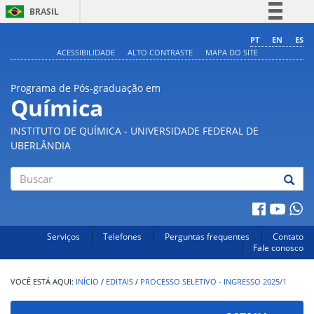
BRASIL
Simplifique!
PT
EN
ES
ACESSIBILIDADE
ALTO CONTRASTE
MAPA DO SITE
Comunica BR
Participe
Programa de Pós-graduação em
Acesso à informação
Química
Legislação
INSTITUTO DE QUÍMICA - UNIVERSIDADE FEDERAL DE
Canais
UBERLÂNDIA
Buscar
Serviços
Telefones
Perguntas frequentes
Contato
Fale conosco
INÍCIO
/
EDITAIS
/
PROCESSO SELETIVO - INGRESSO 2025/1