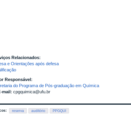
viços Relacionados:
esa e Orientações após defesa
lificação
or Responsável:
retaria do Programa de Pós-graduação em Química
-mail:
cpgquimica@ufu.br
cos:
reserva
auditório
PPGQUI