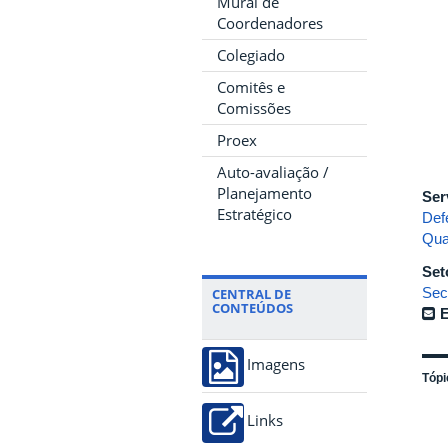
Mural de
Coordenadores
Colegiado
Comitês e
Comissões
Proex
Auto-avaliação /
Planejamento
Ser
Estratégico
Def
Qua
Set
Sec
CENTRAL DE
CONTEÚDOS
E
Imagens
Tópi
Links