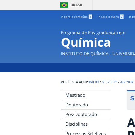
BRASIL
Ir para o conteúdo
1
Ir para o menu
2
Ir p
Programa de Pós-graduação em
Química
INSTITUTO DE QUÍMICA - UNIVERSI
INÍCIO
/
SERVICOS
/
AGENDA 
Mestrado
S
Doutorado
Pós-Doutorado
A
Disciplinas
P
Processos Seletivos