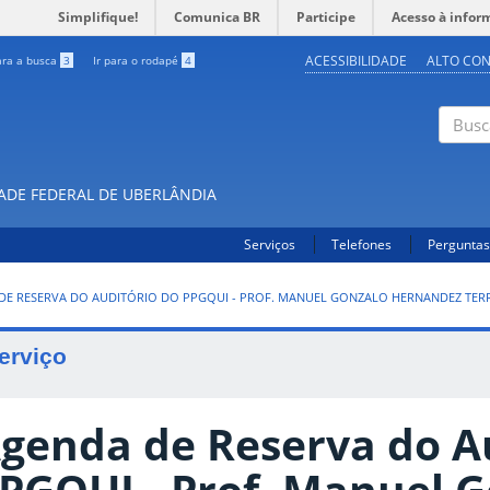
Simplifique!
Comunica BR
Participe
Acesso à infor
ACESSIBILIDADE
ALTO CO
ara a busca
3
Ir para o rodapé
4
Buscar
DADE FEDERAL DE UBERLÂNDIA
Serviços
Telefones
Perguntas
DE RESERVA DO AUDITÓRIO DO PPGQUI - PROF. MANUEL GONZALO HERNANDEZ TER
erviço
genda de Reserva do A
PGQUI - Prof. Manuel 