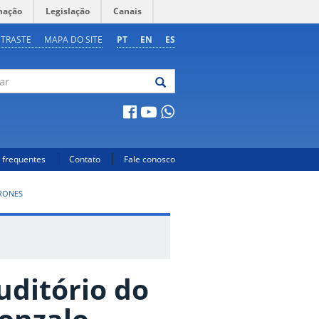
mação
Legislação
Canais
NTRASTE
MAPA DO SITE
PT
EN
ES
 frequentes
Contato
Fale conosco
RONES
uditório do
Gonzalo