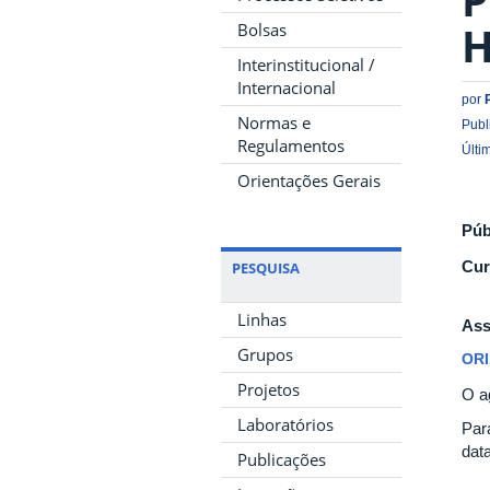
H
Bolsas
Interinstitucional /
Internacional
por
Normas e
Publ
Regulamentos
Últi
Orientações Gerais
Púb
Cur
PESQUISA
Linhas
Ass
Grupos
OR
Projetos
O a
Laboratórios
Par
data
Publicações