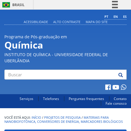
BRASIL
Simplifique!
PT
EN
ES
ACESSIBILIDADE
ALTO CONTRASTE
MAPA DO SITE
Comunica BR
Participe
Programa de Pós-graduação em
Acesso à informação
Química
Legislação
INSTITUTO DE QUÍMICA - UNIVERSIDADE FEDERAL DE
Canais
UBERLÂNDIA
Buscar
Serviços
Telefones
Perguntas frequentes
Contato
Fale conosco
INÍCIO
/
PROJETOS DE PESQUISA
/
MATERIAIS PARA
NANOBIOFOTÔNICA, CONVERSORES DE ENERGIA, MARCADORES BIOLÓGICOS