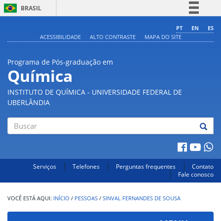
BRASIL
Simplifique!
PT
EN
ES
ACESSIBILIDADE
ALTO CONTRASTE
MAPA DO SITE
Comunica BR
Participe
Programa de Pós-graduação em
Acesso à informação
Química
Legislação
INSTITUTO DE QUÍMICA - UNIVERSIDADE FEDERAL DE
Canais
UBERLÂNDIA
Buscar
Serviços
Telefones
Perguntas frequentes
Contato
Fale conosco
INÍCIO
/
PESSOAS
/
SINVAL FERNANDES DE SOUSA