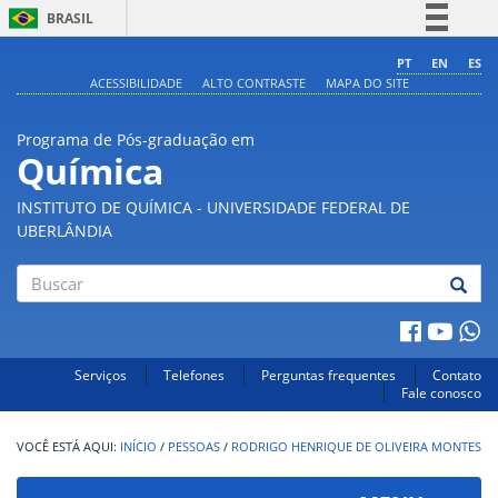
BRASIL
Simplifique!
PT
EN
ES
ACESSIBILIDADE
ALTO CONTRASTE
MAPA DO SITE
Comunica BR
Participe
Programa de Pós-graduação em
Acesso à informação
Química
Legislação
INSTITUTO DE QUÍMICA - UNIVERSIDADE FEDERAL DE
Canais
UBERLÂNDIA
Buscar
Serviços
Telefones
Perguntas frequentes
Contato
Fale conosco
INÍCIO
/
PESSOAS
/
RODRIGO HENRIQUE DE OLIVEIRA MONTES