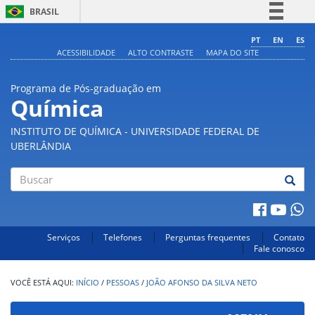
BRASIL
Simplifique!
PT
EN
ES
ACESSIBILIDADE
ALTO CONTRASTE
MAPA DO SITE
Comunica BR
Participe
Programa de Pós-graduação em
Acesso à informação
Química
Legislação
INSTITUTO DE QUÍMICA - UNIVERSIDADE FEDERAL DE
Canais
UBERLÂNDIA
Buscar
Serviços
Telefones
Perguntas frequentes
Contato
Fale conosco
INÍCIO
/
PESSOAS
/
JOÃO AFONSO DA SILVA NETO