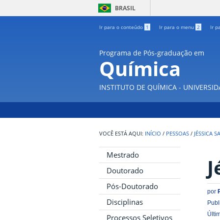
BRASIL
Ir para o conteúdo
1
Ir para o menu
2
Ir p
Programa de Pós-graduação em
Química
INSTITUTO DE QUÍMICA - UNIVERSI
INÍCIO
/
PESSOAS
/
JÉSSICA 
Mestrado
J
Doutorado
Pós-Doutorado
por
Disciplinas
Publ
Últi
Processos Seletivos