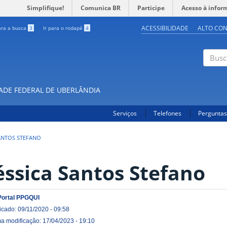
Simplifique!
Comunica BR
Participe
Acesso à infor
ACESSIBILIDADE
ALTO CO
ara a busca
3
Ir para o rodapé
4
Buscar
DADE FEDERAL DE UBERLÂNDIA
Serviços
Telefones
Perguntas
SANTOS STEFANO
éssica Santos Stefano
Portal PPGQUI
icado: 09/11/2020 - 09:58
ma modificação: 17/04/2023 - 19:10