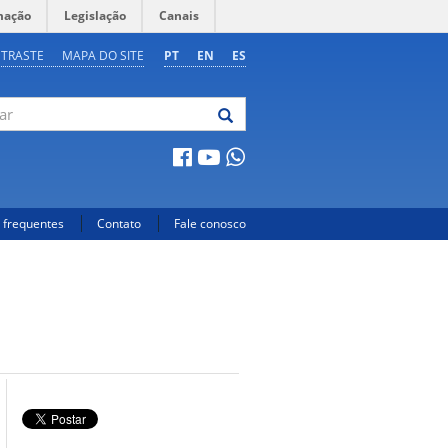
mação
Legislação
Canais
NTRASTE
MAPA DO SITE
PT
EN
ES
 frequentes
Contato
Fale conosco