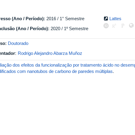
resso (Ano / Período):
2016 / 1° Semestre
Lattes
clusão (Ano / Período):
2020 / 1º Semestre
so:
Doutorado
entador
:
Rodrigo Alejandro Abarza Muñoz
liação dos efeitos da funcionalização por tratamento ácido no desemp
ificados com nanotubos de carbono de paredes múltiplas
.