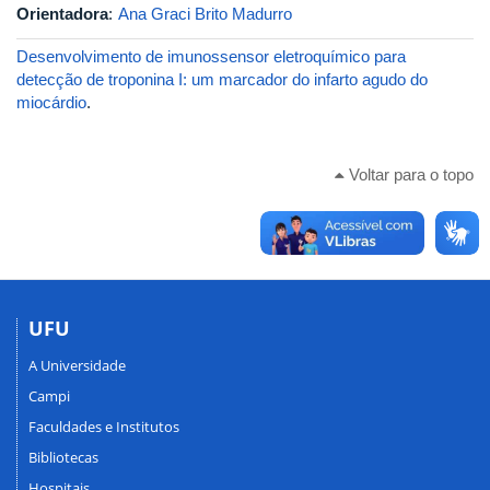
Orientadora
:
Ana Graci Brito Madurro
Desenvolvimento de imunossensor eletroquímico para
detecção de troponina I: um marcador do infarto agudo do
miocárdio
.
Voltar para o topo
UFU
A Universidade
Campi
Faculdades e Institutos
Bibliotecas
Hospitais