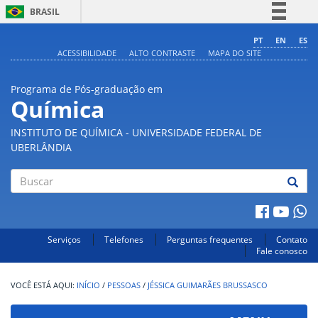
BRASIL
Simplifique!
PT
EN
ES
ACESSIBILIDADE
ALTO CONTRASTE
MAPA DO SITE
Comunica BR
Participe
Programa de Pós-graduação em
Acesso à informação
Química
Legislação
INSTITUTO DE QUÍMICA - UNIVERSIDADE FEDERAL DE
Canais
UBERLÂNDIA
Buscar
Serviços
Telefones
Perguntas frequentes
Contato
Fale conosco
INÍCIO
/
PESSOAS
/
JÉSSICA GUIMARÃES BRUSSASCO