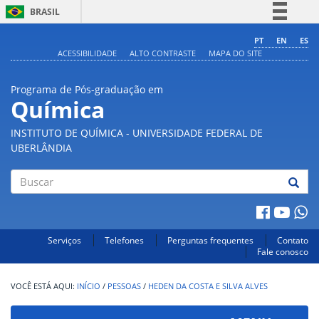
BRASIL
Simplifique!
PT
EN
ES
ACESSIBILIDADE
ALTO CONTRASTE
MAPA DO SITE
Comunica BR
Participe
Programa de Pós-graduação em
Acesso à informação
Química
Legislação
INSTITUTO DE QUÍMICA - UNIVERSIDADE FEDERAL DE
Canais
UBERLÂNDIA
Buscar
Serviços
Telefones
Perguntas frequentes
Contato
Fale conosco
INÍCIO
/
PESSOAS
/
HEDEN DA COSTA E SILVA ALVES