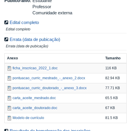
Público-alvo:
Estudante
Professor
Comunidade externa
Edital completo
Edital completo
Errata (data de pubicação)
Errata (data de pubicação)
Anexo
Tamanho
ficha_inscricao_2022_1.doc
116 KB
pontuacao_curric_mestrado_-_anexo_2.docx
82.94 KB
pontuacao_curric_doutorado_-_anexo_3.docx
77.71 KB
carta_aceite_mestrado.doc
65.5 KB
carta_aceite_doutorado.doc
67 KB
Modelo de currículo
81.5 KB
Resultado da homologação das inscrições