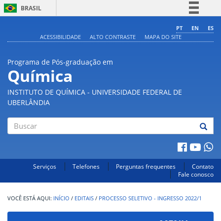
BRASIL
Simplifique!
PT
EN
ES
ACESSIBILIDADE
ALTO CONTRASTE
MAPA DO SITE
Comunica BR
Participe
Programa de Pós-graduação em
Acesso à informação
Química
Legislação
INSTITUTO DE QUÍMICA - UNIVERSIDADE FEDERAL DE
Canais
UBERLÂNDIA
Buscar
Serviços
Telefones
Perguntas frequentes
Contato
Fale conosco
INÍCIO
/
EDITAIS
/
PROCESSO SELETIVO - INGRESSO 2022/1