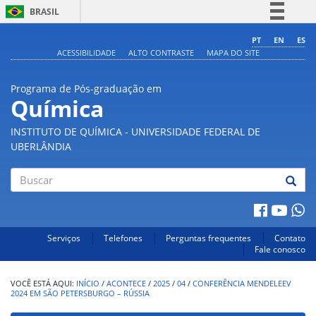
BRASIL
Simplifique!
PT
EN
ES
ACESSIBILIDADE
ALTO CONTRASTE
MAPA DO SITE
Comunica BR
Participe
Programa de Pós-graduação em
Acesso à informação
Química
Legislação
INSTITUTO DE QUÍMICA - UNIVERSIDADE FEDERAL DE
Canais
UBERLÂNDIA
Buscar
Serviços
Telefones
Perguntas frequentes
Contato
Fale conosco
INÍCIO
/
ACONTECE
/
2025
/
04
/
CONFERÊNCIA MENDELEEV
2024 EM SÃO PETERSBURGO – RÚSSIA