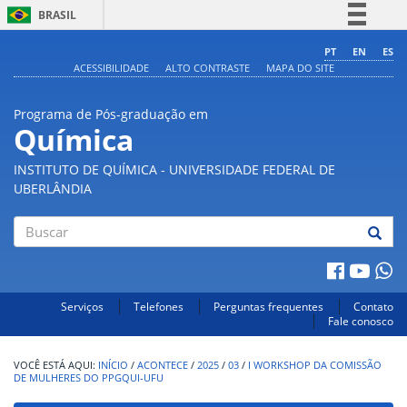
BRASIL
Simplifique!
PT
EN
ES
ACESSIBILIDADE
ALTO CONTRASTE
MAPA DO SITE
Comunica BR
Participe
Programa de Pós-graduação em
Acesso à informação
Química
Legislação
INSTITUTO DE QUÍMICA - UNIVERSIDADE FEDERAL DE
Canais
UBERLÂNDIA
Buscar
Serviços
Telefones
Perguntas frequentes
Contato
Fale conosco
INÍCIO
/
ACONTECE
/
2025
/
03
/
I WORKSHOP DA COMISSÃO
DE MULHERES DO PPGQUI-UFU