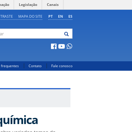
mação
Legislação
Canais
NTRASTE
MAPA DO SITE
PT
EN
ES
 frequentes
Contato
Fale conosco
oquímica