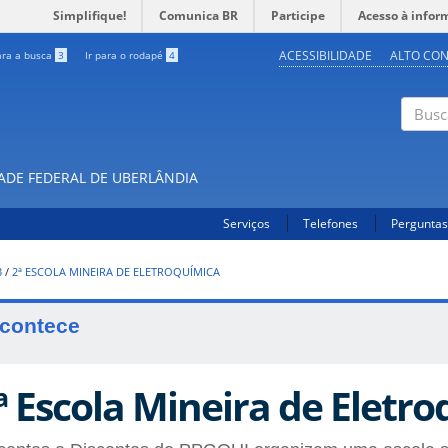
Simplifique!
Comunica BR
Participe
Acesso à infor
ACESSIBILIDADE
ALTO CO
ara a busca
3
Ir para o rodapé
4
Buscar
DADE FEDERAL DE UBERLÂNDIA
Serviços
Telefones
Perguntas
3
/
2ª ESCOLA MINEIRA DE ELETROQUÍMICA
contece
ª Escola Mineira de Eletr