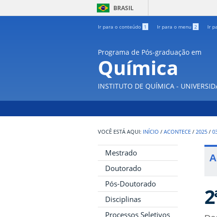
BRASIL
Ir para o conteúdo
1
Ir para o menu
2
Ir p
Programa de Pós-graduação em
Química
INSTITUTO DE QUÍMICA - UNIVERSI
INÍCIO
/
ACONTECE
/
2025
/
0
Mestrado
A
Doutorado
Pós-Doutorado
2
Disciplinas
Processos Seletivos